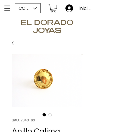
Iniciar sesión
COP ($)
EL DORADO
JOYAS
SKU: 7043160
Anillo Calima