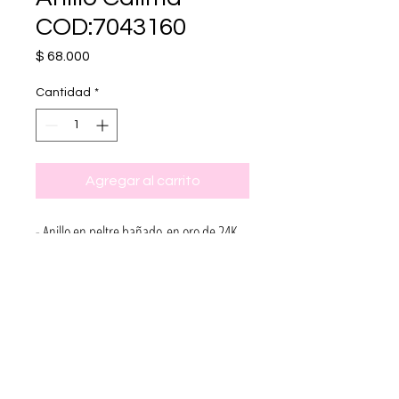
COD:7043160
Precio
$ 68.000
Cantidad
*
Agregar al carrito
- Anillo en peltre bañado en oro de 24K
Contacto:
Email:
eldoradojoyas@hotmail.com
Telefono: 3123817146